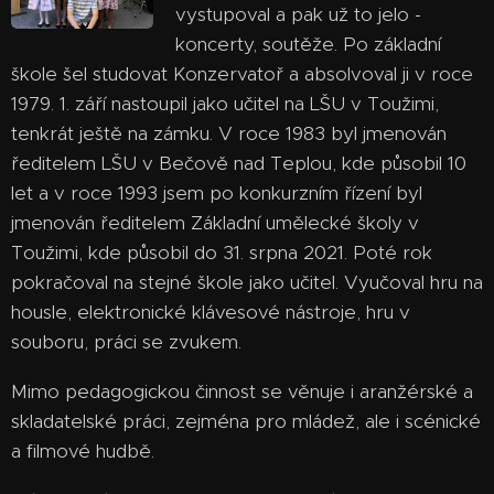
vystupoval a pak už to jelo -
koncerty, soutěže. Po základní
škole šel studovat Konzervatoř a absolvoval ji v roce
1979. 1. září nastoupil jako učitel na LŠU v Toužimi,
tenkrát ještě na zámku. V roce 1983 byl jmenován
ředitelem LŠU v Bečově nad Teplou, kde působil 10
let a v roce 1993 jsem po konkurzním řízení byl
jmenován ředitelem Základní umělecké školy v
Toužimi, kde působil do 31. srpna 2021. Poté rok
pokračoval na stejné škole jako učitel. Vyučoval hru na
housle, elektronické klávesové nástroje, hru v
souboru, práci se zvukem.
Mimo pedagogickou činnost se věnuje i aranžérské a
skladatelské práci, zejména pro mládež, ale i scénické
a filmové hudbě.