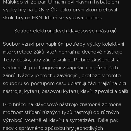
Málokdo ví, že pan Ullmann byl hlavním hybatelem
výuky hry na EKN v ČR. Jako první zkompletoval
školu hry na EKN, která se využívá dodnes.
Soubor elektronických klávesových nástrojů
Soubor vznikl pro naplnění potřeby výuky kolektivní
interpretace žáků, kteří nehrají na dechové nástroje.
Tedy česky, aby žáci získali potřebné zkušenosti a
vědomosti pro fungování v kapelách nejrůznějších
žánrů. Název je trochu zavádějící, protože v tomto
souboru se postupem času uplatňují žáci hrající na bicí
nástroje, kytaru, basovou kytaru, klavír, zpěváci a další
Pro hráče na klávesové nástroje znamená zejména
možnost střídání různých typů nástrojů od různých
výrobců, včetně el. klavíru a syntetizéru. Dále pak
nácvik správného způsobu hry jednotlivých